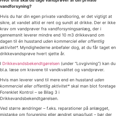
Hvor ofte skal du tage vandprøver af din private
vandforsyning?
Hvis du har din egen private vandboring, er det vigtigt at
sikre, at vandet altid er rent og sundt at drikke. Der er ikke
krav om vandprøver fra vandforsyningsanlæg, der i
gennemsnit leverer mindre end 10 m
3
drikkevand om
dagen til én husstand
uden kommerciel eller offentlig
aktivitet*.
Myndighederne anbefaler dog, at du får taget en
drikkevandsprøve hvert sjette år.
I
Drikkevandsbekendtgørelsen
(under “Lovgivning”) kan du
bl.a. læse om kravene til vandkvalitet og vandprøver.
Hvis man leverer vand til mere end en husstand
uden
kommerciel eller offentlig aktivitet*
skal man blot foretage
Forenklet Kontrol – se Bilag 3 i
Drikkevandsbekendtgørelsen.
Ved større ændringer – f.eks. reparationer på anlægget,
mistanke om forurening eller ændret smag/lugt – bør der