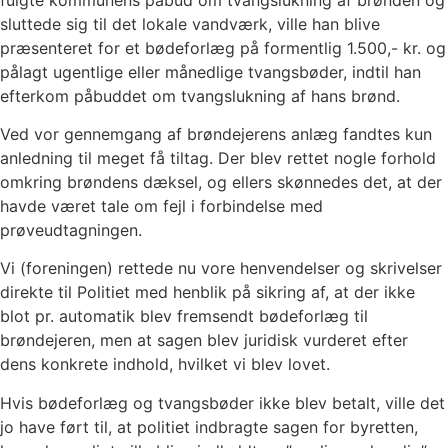
sluttede sig til det lokale vandværk, ville han blive
præsenteret for et bødeforlæg på formentlig 1.500,- kr. og
pålagt ugentlige eller månedlige tvangsbøder, indtil han
efterkom påbuddet om tvangslukning af hans brønd.
Ved vor gennemgang af brøndejerens anlæg fandtes kun
anledning til meget få tiltag. Der blev rettet nogle forhold
omkring brøndens dæksel, og ellers skønnedes det, at der
havde været tale om fejl i forbindelse med
prøveudtagningen.
Vi (foreningen) rettede nu vore henvendelser og skrivelser
direkte til Politiet med henblik på sikring af, at der ikke
blot pr. automatik blev fremsendt bødeforlæg til
brøndejeren, men at sagen blev juridisk vurderet efter
dens konkrete indhold, hvilket vi blev lovet.
Hvis bødeforlæg og tvangsbøder ikke blev betalt, ville det
jo have ført til, at politiet indbragte sagen for byretten,