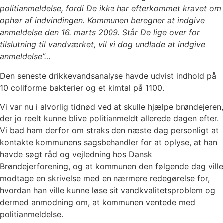
politianmeldelse, fordi De ikke har efterkommet kravet om
ophør af indvindingen. Kommunen beregner at indgive
anmeldelse den 16. marts 2009. Står De lige over for
tilslutning til vandværket, vil vi dog undlade at indgive
anmeldelse”…
Den seneste drikkevandsanalyse havde udvist indhold på
10 coliforme bakterier og et kimtal på 1100.
Vi var nu i alvorlig tidnød ved at skulle hjælpe brøndejeren,
der jo reelt kunne blive politianmeldt allerede dagen efter.
Vi bad ham derfor om straks den næste dag personligt at
kontakte kommunens sagsbehandler for at oplyse, at han
havde søgt råd og vejledning hos Dansk
Brøndejerforening, og at kommunen den følgende dag ville
modtage en skrivelse med en nærmere redegørelse for,
hvordan han ville kunne løse sit vandkvalitetsproblem og
dermed anmodning om, at kommunen ventede med
politianmeldelse.