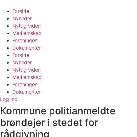
Videre
til
Forside
indhold
Nyheder
Nyttig viden
Medlemskab
Foreningen
Dokumenter
Forside
Nyheder
Nyttig viden
Medlemskab
Foreningen
Dokumenter
Log ind
Kommune politianmeldte
brøndejer i stedet for
rådgivning