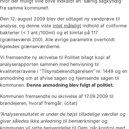
hvor der muligt ville blive indkaldt en ”særlig sagkyndig”
fra samme kommune!!.
Den 12. august 2009 blev der udtaget ny vandprøve til
analyse, og denne viste
intet måleligt
indhold af coliforme
bakterier (< 1 ant./100ml) og et kimtal på 117
(grænseværdi 200). Alle øvrige parametre overholdt
ligeledes grænseværdierne.
Vi fremsendte ny skrivelse til Politiet bilagt kopi af
analyserapporten sammen med henvisning til
kvalitetskravene i ”Tilsynsbekendtgørelsen” nr. 1449 og en
anmodning om at afvise sagen og hjemsende sagen til
kommunen.
Denne anmodning blev fulgt af
politiet.
Kommunen fremsendte nu skrivelse af 17.09.2009 til
brøndejeren, hvoraf fremgår: (citat)
“Analyseresultatet er under de højst tilladelige værdier og
giver således ikke anledning til bemærkninger og
kommunen vil rette henvendelse til Dem, når kontrol med