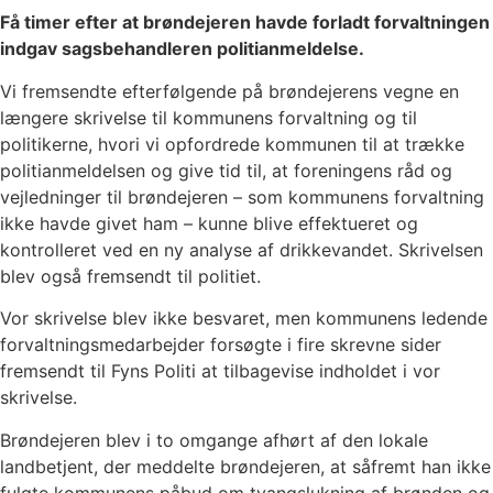
Få timer efter at brøndejeren havde forladt forvaltningen
indgav sagsbehandleren politianmeldelse.
Vi fremsendte efterfølgende på brøndejerens vegne en
længere skrivelse til kommunens forvaltning og til
politikerne, hvori vi opfordrede kommunen til at trække
politianmeldelsen og give tid til, at foreningens råd og
vejledninger til brøndejeren – som kommunens forvaltning
ikke havde givet ham – kunne blive effektueret og
kontrolleret ved en ny analyse af drikkevandet. Skrivelsen
blev også fremsendt til politiet.
Vor skrivelse blev ikke besvaret, men kommunens ledende
forvaltningsmedarbejder forsøgte i fire skrevne sider
fremsendt til Fyns Politi at tilbagevise indholdet i vor
skrivelse.
Brøndejeren blev i to omgange afhørt af den lokale
landbetjent, der meddelte brøndejeren, at såfremt han ikke
fulgte kommunens påbud om tvangslukning af brønden og