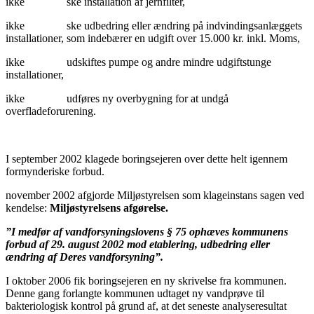
ikke ske installation af jernfilter,
ikke ske udbedring eller ændring på indvindingsanlæggets
installationer, som indebærer en udgift over 15.000 kr. inkl. Moms,
ikke udskiftes pumpe og andre mindre udgiftstunge
installationer,
ikke udføres ny overbygning for at undgå
overfladeforurening.
I september 2002 klagede boringsejeren over dette helt igennem
formynderiske forbud.
november 2002 afgjorde Miljøstyrelsen som klageinstans sagen ved
kendelse:
Miljøstyrelsens afgørelse.
”I medfør af vandforsyningslovens § 75 ophæves kommunens
forbud af 29. august 2002 mod etablering, udbedring eller
ændring af Deres vandforsyning”.
I oktober 2006 fik boringsejeren en ny skrivelse fra kommunen.
Denne gang forlangte kommunen udtaget ny vandprøve til
bakteriologisk kontrol på grund af, at det seneste analyseresultat