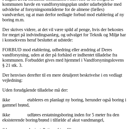
kommunen havde en vandforsyningsplan under udarbejdelse med
udvidelse af forsyningsområderne for de almene (fælles)
vandværker, og at man derfor nedlagte forbud mod etablering af ny
boring m.m.
Der skrives videre, at det vil være spild af penge, hvis der bekostes
for meget på indvindingsanlæg, og udvalget for Teknik og Miljø har
i konsekvens heraf besluttet at udstede:
FORBUD mod etablering, udbedring eller ændring af Deres
vandforsyning, uden at der på forhånd er indhentet tilladelse fra
kommunen. Forbuddet gives med hjemmel i Vandforsyningslovens
§ 21 stk. 3.
Der henvises derefter til en mere detaljeret beskrivelse i en vedlagt
vejledning:
Uden forudgående tilladelse må der:
ikke etableres en planlagt ny boring, herunder også boring i
gammel brønd,
ikke udføres erstatningsboring inden for 5 meter fra den
eksisterende boring/brønd i tilfælde af akut vandmangel,