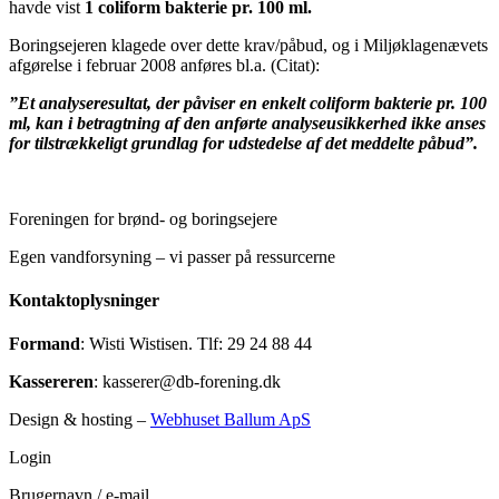
havde vist
1 coliform bakterie pr. 100 ml.
Boringsejeren klagede over dette krav/påbud, og i Miljøklagenævets
afgørelse i februar 2008 anføres bl.a. (Citat):
”Et analyseresultat, der påviser en enkelt coliform bakterie pr. 100
ml, kan i betragtning af den anførte analyseusikkerhed ikke anses
for tilstrækkeligt grundlag for udstedelse af det meddelte påbud”.
Foreningen for brønd- og boringsejere
Egen vandforsyning – vi passer på ressurcerne
Kontaktoplysninger
Formand
: Wisti Wistisen. Tlf: 29 24 88 44
Kassereren
: kasserer@db-forening.dk
Design & hosting –
Webhuset Ballum ApS
Login
Brugernavn / e-mail