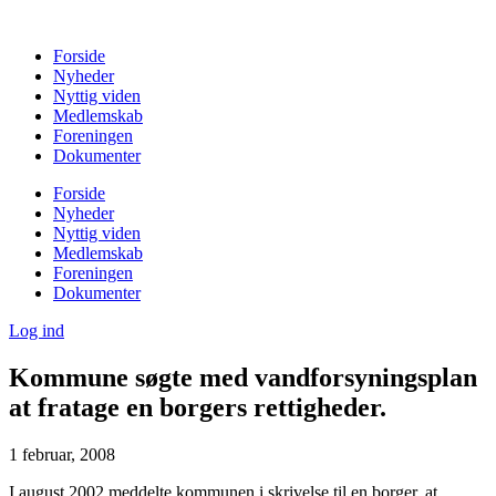
Videre
til
Forside
indhold
Nyheder
Nyttig viden
Medlemskab
Foreningen
Dokumenter
Forside
Nyheder
Nyttig viden
Medlemskab
Foreningen
Dokumenter
Log ind
Kommune søgte med vandforsyningsplan
at fratage en borgers rettigheder.
1 februar, 2008
I august 2002 meddelte kommunen i skrivelse til en borger, at