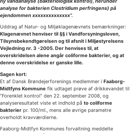
ny vandanalyse (bakteriologisk kontrol), herunder
analyse for bakterien Clostridium perfringens) på
ejendommen xxxxxxxxxxxxxx”.
Uddrag af Natur- og Miljøklagenævnets bemærkninger:
Klagenævnet henviser til §§ i Vandforsyningsloven,
Tilsynsbekendtgørelsen og til afsnit i Miljøstyrelsens
Vejledning nr. 3 -2005. Der henvises til, at
overskridelsen alene angår coliforme bakterier, og at
denne overskridelse er ganske lille.
Sagen kort:
Et af Dansk Brøndejerforenings medlemmer i
Faaborg-
Midtfyns Kommune
fik udtaget prøve af drikkevandet til
”Forenklet kontrol” den 22. september 2008, og
analyseresultatet viste et indhold på
to coliforme
bakterier
pr. 100/ml., mens alle øvrige parametre
overholdt kravværdierne.
Faaborg-Midtfyn Kommunes forvaltning meddelte