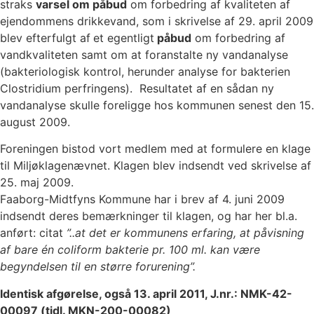
straks
varsel om påbud
om forbedring af kvaliteten af
ejendommens drikkevand, som i skrivelse af 29. april 2009
blev efterfulgt af
et egentligt
påbud
om forbedring af
vandkvaliteten samt om at foranstalte ny vandanalyse
(bakteriologisk kontrol, herunder analyse for bakterien
Clostridium perfringens). Resultatet af en sådan ny
vandanalyse skulle foreligge hos kommunen senest den 15.
august 2009.
Foreningen bistod vort medlem med at formulere en klage
til Miljøklagenævnet. Klagen blev indsendt ved skrivelse af
25. maj 2009.
Faaborg-Midtfyns Kommune har i brev af 4. juni 2009
indsendt deres bemærkninger til klagen, og har her bl.a.
anført: citat
”..at det er kommunens erfaring, at påvisning
af bare én coliform bakterie pr. 100 ml. kan være
begyndelsen til en større forurening”.
Identisk afgørelse, også 13. april 2011, J.nr.: NMK-42-
00097 (tidl. MKN-200-00082)